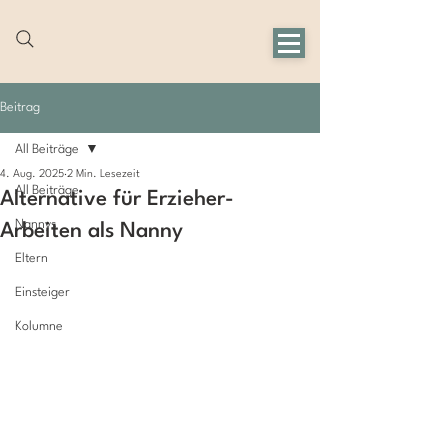
Beitrag
All Beiträge
4. Aug. 2025
2 Min. Lesezeit
All Beiträge
Alternative für Erzieher-
Nannys
Arbeiten als Nanny
Eltern
Einsteiger
Kolumne