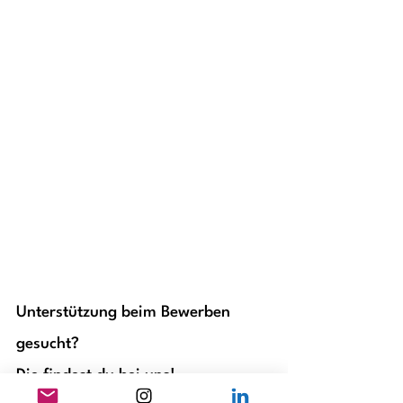
Unterstützung beim Bewerben 
gesucht? 
Die findest du bei uns!
In unserer 
NANNYNETZWERK NannyApp
 findest 